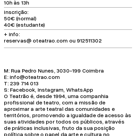
10h às 13h
inscrição
50€ (normal)
40€ (estudante)
+ info
reservas@ oteatrao.com ou 912511302
M:
Rua Pedro Nunes, 3030-199 Coimbra
E:
info@oteatrao.com
T:
239 714 013
S:
Facebook
,
Instagram
,
WhatsApp
O Teatrão é, desde 1994, uma companhia
profissional de teatro, com a missão de
aproximar a arte teatral das comunidades e
territórios, promovendo a igualdade de acesso às
suas atividades por todos os públicos, através
de práticas inclusivas, fruto da sua posição
política sobre o papel da arte e cultura no