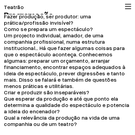
Produzir um espetáculo
Teatrão
Programação
Fazer produção, ser produtor: uma
Companhia
prática/profissão invisível?
Como se prepara um espectáculo?
Associação
Um projecto individual, amador, de uma
Circulação
companhia profissional, numa estrutura
institucional… Há que fazer algumas coisas para
Projeto pedagógico
que o espectáculo aconteça. Conhecemos
Arquivo
algumas: preparar um orçamento, arranjar
financiamento, encontrar espaços adequados à
OMT
ideia de espectáculo, prever digressões e tanto
Apoios
mais. Disso se falará e também de questões
menos práticas e utilitárias.
Bilheteira
Criar e produzir são inseparáveis?
19.04.26
Que esperar da produção e até que ponto ela
Já pode consignar o seu IRS!
determina a qualidade do espectáculo e potencia
Ler mais
a ideia do encenador?
© 2026 Teatrão – Companhia de Teatro, Coimbra
Qual a relevância da produção na vida de uma
companhia ou de um teatro?