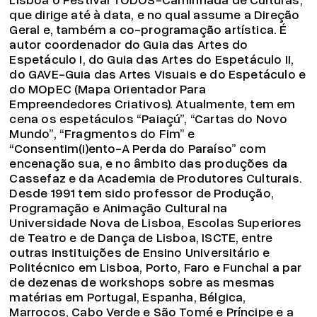
que dirige até à data, e no qual assume a Direção
Geral e, também a co-programação artística. É
autor coordenador do Guia das Artes do
Espetáculo I, do Guia das Artes do Espetáculo II,
do GAVE-Guia das Artes Visuais e do Espetáculo e
do MOpEC (Mapa Orientador Para
Empreendedores Criativos). Atualmente, tem em
cena os espetáculos “Paiaçú”, “Cartas do Novo
Mundo”, “Fragmentos do Fim” e
“Consentim(i)ento-A Perda do Paraíso” com
encenação sua, e no âmbito das produções da
Cassefaz e da Academia de Produtores Culturais.
Desde 1991 tem sido professor de Produção,
Programação e Animação Cultural na
Universidade Nova de Lisboa, Escolas Superiores
de Teatro e de Dança de Lisboa, ISCTE, entre
outras instituições de Ensino Universitário e
Politécnico em Lisboa, Porto, Faro e Funchal a par
de dezenas de workshops sobre as mesmas
matérias em Portugal, Espanha, Bélgica,
Marrocos, Cabo Verde e São Tomé e Príncipe e a