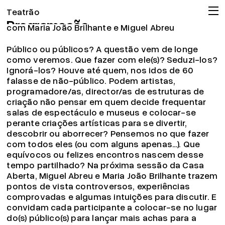
Regresso aos públicos
Teatrão
Programação
com Maria João Brilhante e Miguel Abreu
Companhia
Público ou públicos? A questão vem de longe
Associação
como veremos. Que fazer com ele(s)? Seduzi-los?
Circulação
Ignorá-los? Houve até quem, nos idos de 60
falasse de não-público. Podem artistas,
Projeto pedagógico
programadore/as, director/as de estruturas de
Arquivo
criação não pensar em quem decide frequentar
salas de espectáculo e museus e colocar-se
OMT
perante criações artísticas para se divertir,
Apoios
descobrir ou aborrecer? Pensemos no que fazer
com todos eles (ou com alguns apenas…). Que
Bilheteira
equívocos ou felizes encontros nascem desse
19.04.26
tempo partilhado? Na próxima sessão da Casa
Já pode consignar o seu IRS!
Aberta, Miguel Abreu e Maria João Brilhante trazem
Ler mais
pontos de vista controversos, experiências
© 2026 Teatrão – Companhia de Teatro, Coimbra
comprovadas e algumas intuições para discutir. E
convidam cada participante a colocar-se no lugar
do(s) público(s) para lançar mais achas para a