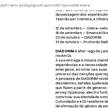
 DIADORIM
ção
Projeto pedagógico
Arquivo
OMT
Depois de uma call para a qua
Apoios
Bilheteira
São Palco estão aí. Em copro
da passagem dos espetáculos 
19.04.26
Teatrão por Coimbra, a Oficin
Já pode consignar o s
12 de setembro – /selva-selv
18 de setembro – Emanuel Gr
23 de outubro – DIADORIM
31 de outubro – Profondo Gial
DIADORIM
é alter-ego de Lari
recém DJ.
A sua entrega à música mant
experiências e a necessidade 
emergisse, ao notar nas suas
universo das canções que reg
A pesquisa de DIADORIM revel
dissidentes, batidas quebradas
que fluem a partir de géneros
jersey, hyperpop, electro fun
construiu sua identidade sono
Cofundadore e DJ residente da
de afirmação de género de pe