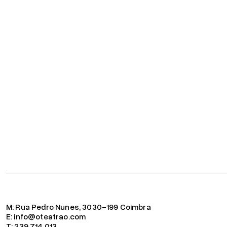
M:
Rua Pedro Nunes, 3030-199 Coimbra
E:
info@oteatrao.com
T:
239 714 013