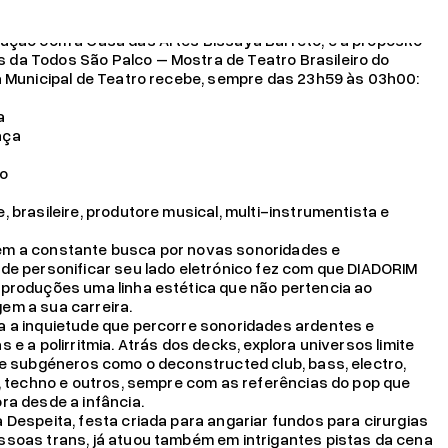
l tivemos quase 50 candidaturas, os After Parties Todos
dução com a Casa das Artes Bissaya Barreto, e a propósito
da Todos São Palco – Mostra de Teatro Brasileiro do
a Municipal de Teatro recebe, sempre das 23h59 às 03h00:
eu IRS!
Ler mais
a
aça
lo
e, brasileire, produtore musical, multi-instrumentista e
ém a constante busca por novas sonoridades e
de personificar seu lado eletrónico fez com que DIADORIM
 produções uma linha estética que não pertencia ao
em a sua carreira.
a a inquietude que percorre sonoridades ardentes e
 e a polirritmia. Atrás dos decks, explora universos limite
 e subgéneros como o deconstructed club, bass, electro,
k, techno e outros, sempre com as referências do pop que
ra desde a infância.
 Despeita, festa criada para angariar fundos para cirurgias
ssoas trans, já atuou também em intrigantes pistas da cena