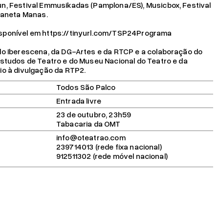
n, Festival Emmusikadas (Pamplona/ES), Musicbox, Festival
Planeta Manas.
sponível em
https://tinyurl.com/TSP24Programa
do Iberescena, da DG-Artes e da RTCP e a colaboração do
Estudos de Teatro e do Museu Nacional do Teatro e da
io à divulgação da RTP2.
Todos São Palco
Entrada livre
23 de outubro, 23h59
Tabacaria da OMT
info@oteatrao.com
239714013 (rede fixa nacional)
912511302 (rede móvel nacional)