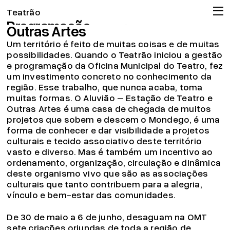
Aluvião 2026 | Estação de Teatro e
Teatrão
Programação
Outras Artes
Companhia
Um território é feito de muitas coisas e de muitas
Associação
possibilidades. Quando o Teatrão iniciou a gestão
e programação da Oficina Municipal do Teatro, fez
Circulação
um investimento concreto no conhecimento da
Projeto pedagógico
região. Esse trabalho, que nunca acaba, toma
muitas formas. O Aluvião – Estação de Teatro e
Arquivo
Outras Artes é uma casa de chegada de muitos
OMT
projetos que sobem e descem o Mondego, é uma
forma de conhecer e dar visibilidade a projetos
Apoios
culturais e tecido associativo deste território
Bilheteira
vasto e diverso. Mas é também um incentivo ao
ordenamento, organização, circulação e dinâmica
19.04.26
deste organismo vivo que são as associações
Já pode consignar o seu IRS!
culturais que tanto contribuem para a alegria,
Ler mais
vínculo e bem-estar das comunidades.
© 2026 Teatrão – Companhia de Teatro, Coimbra
De 30 de maio a 6 de junho, desaguam na OMT
sete criações oriundas de toda a região de