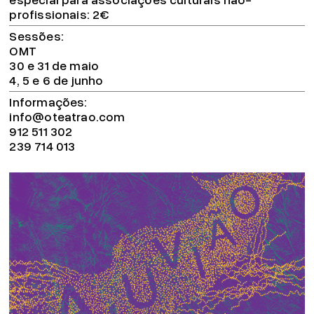
profissionais: 2€
Sessões
OMT
30 e 31 de maio
4, 5 e 6 de junho
Informações
info@oteatrao.com
912 511 302
239 714 013