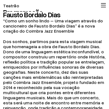
Como um sonho lindo | Música de
Teatrão
Programação
Fausto Bordalo Dias
Companhia
“Como um sonho lindo – Uma viagem através do
Associação
cancioneiro de Fausto Bordalo Dias” é a nova
criação do Coimbra Jazz Ensemble
Circulação
Projeto pedagógico
Dos sonhos, partimos para esta viagem musical
que homenageia a obra de Fausto Bordalo Dias.
Arquivo
Dono de uma linguagem estética inconfundível, o
OMT
compositor construiu um repertório onde História,
reflexão política e tradição popular se entrelaçam,
Apoios
enriquecidos por influências sonoras de diversas
Bilheteira
geografias. Neste concerto, dez das suas
canções mais emblemáticas são reinterpretadas
19.04.26
pelo Coimbra Jazz Ensemble, projeto fundado em
Já pode consignar o seu IRS!
2014 e reconhecido pela sua vocação
Ler mais
multicultural que cria pontes entre diferentes
© 2026 Teatrão – Companhia de Teatro, Coimbra
linguagens musicais. Mais do que um concerto,
esta será uma noite de encontro entre memória e
reinvenção, onde tradição e contemporaneidade