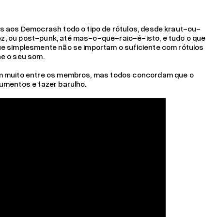
os aos Democrash todo o tipo de rótulos, desde kraut-ou-
z, ou post-punk, até mas-o-que-raio-é-isto, e tudo o que
eu IRS!
Ler mais
ue simplesmente não se importam o suficiente com rótulos
ne o seu som.
am muito entre os membros, mas todos concordam que o
rumentos e fazer barulho.