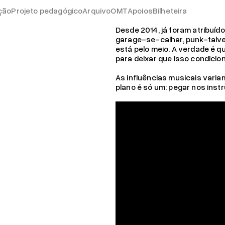
ção
Projeto pedagógico
Arquivo
OMT
This is not a plane crash
Apoios
Bilheteira
Desde 2014, já foram atribuíd
19.04.26
garage-se-calhar, punk-talve
Já pode consignar o s
está pelo meio. A verdade é q
para deixar que isso condicio
As influências musicais vari
plano é só um: pegar nos inst