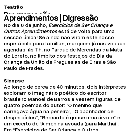
Exercícios de Ser Criança e Outros
Teatrão
Programação
Aprendimentos | Digressão
Companhia
No dia 6 de junho,
Exercícios de Ser Criança e
Associação
Outros Aprendimentos
está de volta para uma
sessão única! Se ainda não viram este nosso
Circulação
espetáculo para famílias, marquem já nas vossas
Projeto pedagógico
agendas: às 11h, no Parque de Merendas da Mata
do Loreto, no âmbito dos festejos do Dia da
Arquivo
Criança da União de Freguesias de Eiras e São
OMT
Paulo de Frades.
Apoios
Sinopse
Bilheteira
Ao longo de cerca de 40 minutos, dois intérpretes
exploram o imaginário poético do escritor
19.04.26
brasileiro Manoel de Barros e vestem figuras de
Já pode consignar o seu IRS!
quatro poemas do autor: “O menino que
Ler mais
carregava água na peneira”, “O apanhador de
© 2026 Teatrão – Companhia de Teatro, Coimbra
desperdícios”, “Bernardo é quase uma árvore” e
um excerto de “A menina avoada (para Martha)”.
Em “Exercícios de Ser Criança e Outros