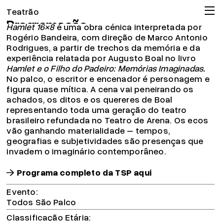
Hamlet 16×8 | Todos São Palco
Teatrão
Programação
Hamlet 16×8
é uma obra cénica interpretada por
Companhia
Rogério Bandeira, com direção de Marco Antonio
Rodrigues, a partir de trechos da memória e da
Associação
experiência relatada por Augusto Boal no livro
Circulação
Hamlet e o Filho do Padeiro: Memórias Imaginadas.
No palco, o escritor e encenador é personagem e
Projeto pedagógico
figura quase mítica. A cena vai peneirando os
Arquivo
achados, os ditos e os quereres de Boal
representando toda uma geração do teatro
OMT
brasileiro refundada no Teatro de Arena. Os ecos
Apoios
vão ganhando materialidade – tempos,
geografias e subjetividades são presenças que
Bilheteira
invadem o imaginário contemporâneo.
19.04.26
Já pode consignar o seu IRS!
Programa completo da TSP aqui
Ler mais
© 2026 Teatrão – Companhia de Teatro, Coimbra
Evento
Todos São Palco
Classificação Etária