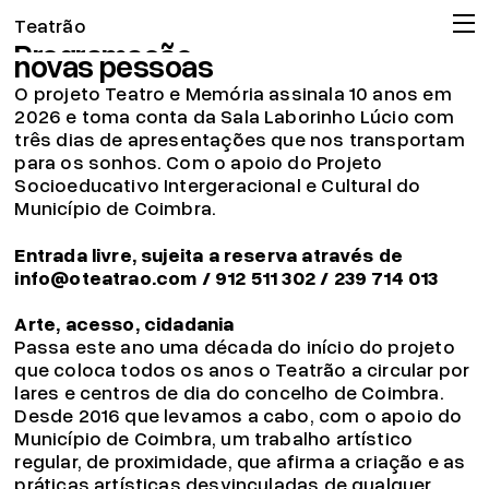
Nas Nuvens: sonhos de não tão
Teatrão
Programação
novas pessoas
Companhia
O projeto Teatro e Memória assinala 10 anos em
Associação
2026 e toma conta da Sala Laborinho Lúcio com
três dias de apresentações que nos transportam
Circulação
para os sonhos. Com o apoio do Projeto
Projeto pedagógico
Socioeducativo Intergeracional e Cultural do
Município de Coimbra.
Arquivo
OMT
Entrada livre, sujeita a reserva através de
info@oteatrao.com / 912 511 302 / 239 714 013
Apoios
Bilheteira
Arte, acesso, cidadania
Passa este ano uma década do início do projeto
19.04.26
que coloca todos os anos o Teatrão a circular por
Já pode consignar o seu IRS!
lares e centros de dia do concelho de Coimbra.
Ler mais
Desde 2016 que levamos a cabo, com o apoio do
© 2026 Teatrão – Companhia de Teatro, Coimbra
Município de Coimbra, um trabalho artístico
regular, de proximidade, que afirma a criação e as
práticas artísticas desvinculadas de qualquer