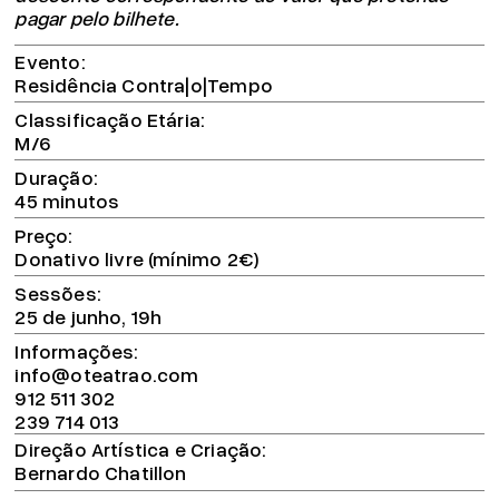
pagar pelo bilhete.
Evento
Residência Contra|o|Tempo
Classificação Etária
M/6
Duração
45 minutos
Preço
Donativo livre (mínimo 2€)
Sessões
25 de junho, 19h
Informações
info@oteatrao.com
912 511 302
239 714 013
Direção Artística e Criação
Bernardo Chatillon