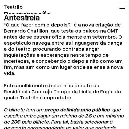
O que fazer com o depois? |
Teatrão
Programação
Antestreia
Companhia
“O que fazer com o depois?” é a nova criação de
Associação
Bernardo Chatillon, que testa os palcos na OMT
antes de se estrear oficialmente em setembro. O
Circulação
espetáculo navega entre as linguagens da dança
Projeto pedagógico
e do teatro, procurando contrabalançar
inquietações e esperanças neste tempo de
Arquivo
incertezas, e concebendo o depois não como um
OMT
fim, mas sim como um lugar onde se ensaia nova
vida.
Apoios
Bilheteira
Este acolhimento decorre no âmbito da
Residência Contra|o|Tempo da Linha de Fuga, da
19.04.26
qual o Teatrão é coprodutor.
Já pode consignar o seu IRS!
Ler mais
O bilhete tem um
preço definido pelo público
, que
© 2026 Teatrão – Companhia de Teatro, Coimbra
escolhe entre pagar um mínimo de 2€ e um máximo
de 20€ pelo bilhete. Para tal, basta selecionar o
desconto correspondente ao valor que pretende