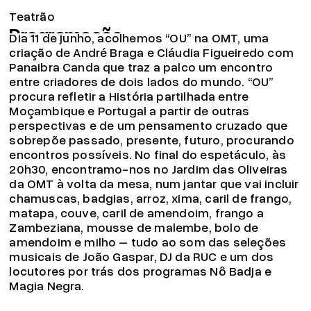
OU | Espetáculo + jantar after show
Teatrão
Programação
Dia 11 de junho, acolhemos “OU” na OMT, uma
Companhia
criação de André Braga e Cláudia Figueiredo com
Panaibra Canda que traz a palco um encontro
Associação
entre criadores de dois lados do mundo. “OU”
Circulação
procura refletir a História partilhada entre
Moçambique e Portugal a partir de outras
Projeto pedagógico
perspectivas e de um pensamento cruzado que
Arquivo
sobrepõe passado, presente, futuro, procurando
encontros possíveis. No final do espetáculo, às
OMT
20h30, encontramo-nos no Jardim das Oliveiras
Apoios
da OMT à volta da mesa, num jantar que vai incluir
chamuscas, badgias, arroz, xima, caril de frango,
Bilheteira
matapa, couve, caril de amendoim, frango a
19.04.26
Zambeziana, mousse de malembe, bolo de
Já pode consignar o seu IRS!
amendoim e milho – tudo ao som das seleções
Ler mais
musicais de João Gaspar, DJ da RUC e um dos
© 2026 Teatrão – Companhia de Teatro, Coimbra
locutores por trás dos programas Nô Badja e
Magia Negra.