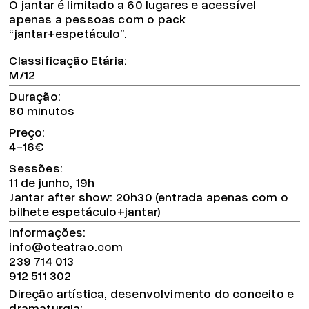
O jantar é limitado a 60 lugares e acessível
apenas a pessoas com o pack
“jantar+espetáculo”.
Classificação Etária
M/12
Duração
80 minutos
Preço
4-16€
Sessões
11 de junho, 19h
Jantar after show: 20h30 (entrada apenas com o
bilhete espetáculo+jantar)
Informações
info@oteatrao.com
239 714 013
912 511 302
Direção artística, desenvolvimento do conceito e
dramaturgia