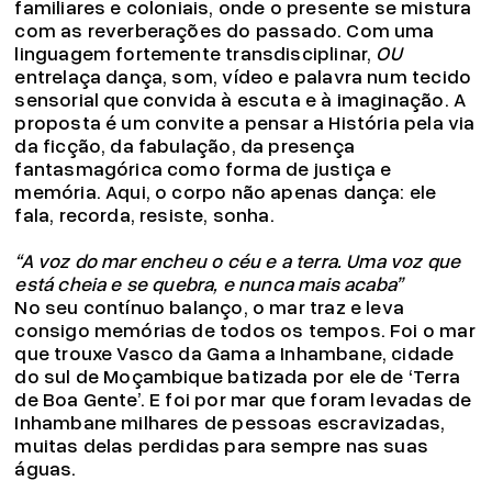
familiares e coloniais, onde o presente se mistura
com as reverberações do passado. Com uma
linguagem fortemente transdisciplinar,
OU
entrelaça dança, som, vídeo e palavra num tecido
sensorial que convida à escuta e à imaginação. A
proposta é um convite a pensar a História pela via
da ficção, da fabulação, da presença
fantasmagórica como forma de justiça e
memória. Aqui, o corpo não apenas dança: ele
fala, recorda, resiste, sonha.
“A voz do mar encheu o céu e a terra. Uma voz que
está cheia e se quebra, e nunca mais acaba”
No seu contínuo balanço, o mar traz e leva
consigo memórias de todos os tempos. Foi o mar
que trouxe Vasco da Gama a Inhambane, cidade
do sul de Moçambique batizada por ele de ‘Terra
de Boa Gente’. E foi por mar que foram levadas de
Inhambane milhares de pessoas escravizadas,
muitas delas perdidas para sempre nas suas
águas.