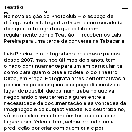
Photoclub com Lais Pereira
Teatrão
Programação
Na nova edição do Photoclub – o espaço de
Companhia
diálogo sobre fotografia de cena com curadoria
dos quatro fotógrafos que colaboram
Associação
regularmente com o Teatrão –, recebemos Lais
Circulação
Pereira para uma tarde de conversa na Tabacaria.
Projeto pedagógico
Lais Pereira tem fotografado pessoas e palcos
Arquivo
desde 2007, mas, nos últimos dois anos, tem
olhado continuamente para um em particular, tal
OMT
como para quem o pisa e rodeia: o do Theatro
Apoios
Circo, em Braga. Fotografa artes performativas a
pensar no palco enquanto espaço discursivo e
Bilheteira
lugar de possibilidades, num trabalho que vai
19.04.26
negociando o seu terreno algures entre a
Já pode consignar o seu IRS!
necessidade de documentação e as vontades da
Ler mais
imaginação e da subjectividade. No seu trabalho,
© 2026 Teatrão – Companhia de Teatro, Coimbra
vê-se o palco, mas também tantos dos seus
lugares periféricos: tem, acima de tudo, uma
predileção por criar com quem cria e por