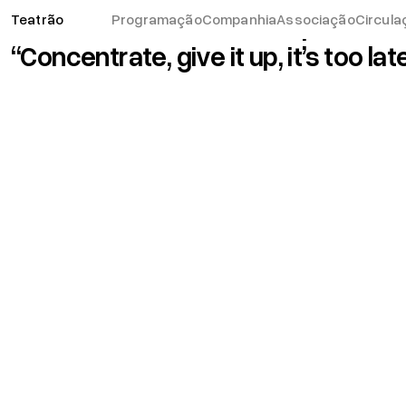
The Twist Connection – apresent
Teatrão
Programação
Companhia
Associação
Circula
“Concentrate, give it up, it’s too lat
© 2026 Teatrão – Companhia de Teatro, Coimbra