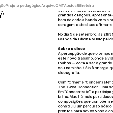
ação
ção
Projeto pedagógico
Arquivo
OMT
Os The Twist Connection estã
Apoios
Bilheteira
do rock’n’roll em estado puro. “
e”
grandes canções, apresenta-s
19.04.26
bem de onde a banda vem e pa
Já pode consignar o s
coragem, este disco afirma-s
No dia 5 de setembro, às 21h3
Grande da Oficina Municipal d
Sobre o disco
A percepção de que o tempo n
este novo trabalho, onde a v
roubos – volta a ser o grande
seu caminho, fiéis à energia 
discografia.
Com “Crime” e “Concentrate” 
The Twist Connection: uma so
Em “Concentrate”, a particip
brilho. Mas há mais para desc
composições que compõem es
construiu um percurso sólido,
prontos para novos voos e co