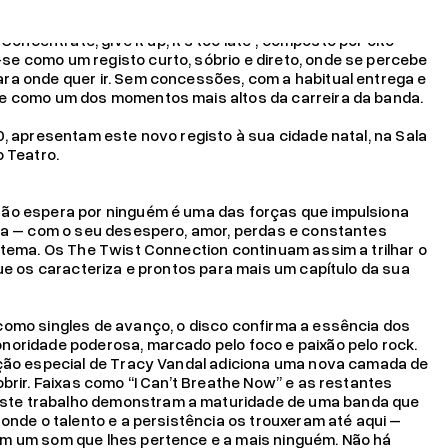
o de volta e trazem consigo um disco que é uma celebração
Concentrate, give it up, it’s too late”, composto por oito
e como um registo curto, sóbrio e direto, onde se percebe
ra onde quer ir. Sem concessões, com a habitual entrega e
eu IRS!
Ler mais
e como um dos momentos mais altos da carreira da banda.
0, apresentam este novo registo à sua cidade natal, na Sala
o Teatro.
ão espera por ninguém é uma das forças que impulsiona
ida – com o seu desespero, amor, perdas e constantes
 tema. Os The Twist Connection continuam assim a trilhar o
que os caracteriza e prontos para mais um capítulo da sua
como singles de avanço, o disco confirma a essência dos
noridade poderosa, marcado pelo foco e paixão pelo rock.
ação especial de Tracy Vandal adiciona uma nova camada de
obrir. Faixas como “I Can’t Breathe Now” e as restantes
te trabalho demonstram a maturidade de uma banda que
 onde o talento e a persistência os trouxeram até aqui –
m um som que lhes pertence e a mais ninguém. Não há