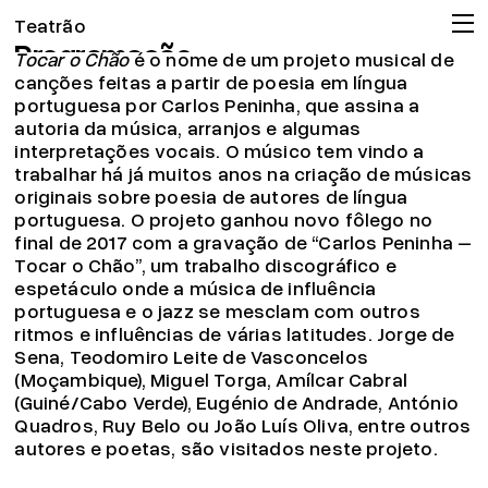
Tocar o Chão
Teatrão
Programação
Tocar o Chão
é o nome de um projeto musical de
Companhia
canções feitas a partir de poesia em língua
portuguesa por Carlos Peninha, que assina a
Associação
autoria da música, arranjos e algumas
Circulação
interpretações vocais. O músico tem vindo a
trabalhar há já muitos anos na criação de músicas
Projeto pedagógico
originais sobre poesia de autores de língua
Arquivo
portuguesa. O projeto ganhou novo fôlego no
final de 2017 com a gravação de “Carlos Peninha –
OMT
Tocar o Chão”, um trabalho discográfico e
Apoios
espetáculo onde a música de influência
portuguesa e o jazz se mesclam com outros
Bilheteira
ritmos e influências de várias latitudes. Jorge de
19.04.26
Sena, Teodomiro Leite de Vasconcelos
Já pode consignar o seu IRS!
(Moçambique), Miguel Torga, Amílcar Cabral
Ler mais
(Guiné/Cabo Verde), Eugénio de Andrade, António
© 2026 Teatrão – Companhia de Teatro, Coimbra
Quadros, Ruy Belo ou João Luís Oliva, entre outros
autores e poetas, são visitados neste projeto.