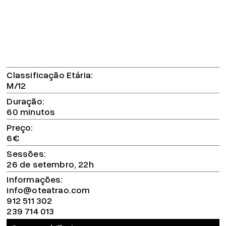
Classificação Etária
M/12
Duração
60 minutos
Preço
6€
Sessões
26 de setembro, 22h
Informações
info@oteatrao.com
912 511 302
239 714 013