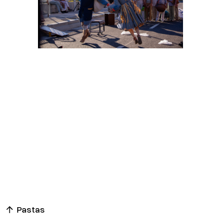
Bar | 30
anos
Teatrão
Ti
Coragem
& Filhos
Lda.
O Senhor
Biedermann
e os
Incendiários
Revolution
(título
provisório)
TIME, de
Aldara
Bizarro
Os
Cadáveres
São Bons
Pastas