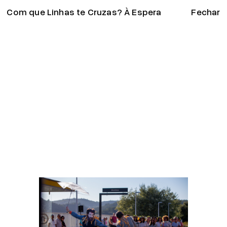
Com que Linhas te Cruzas? À Espera
96
Para
Fechar
Decibéis
Esconder
O Tempo
Minas
das
Os Cantos
Árvores
das
Dói-me o
Pedras
corpo de
Manuel, ou
jazer
como se
nessa
desenha
esperança
uma casa
Almalaguês
Constantino,
Guardador
de Sonhos
Exercícios de
Ser Criança e
02
/
Outros
24
Aprendimentos
Reposição
Single
Singers