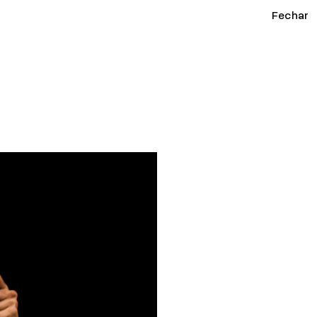
Fechar
02
/ 14