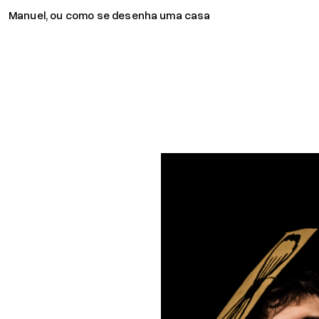
Manuel, ou como se desenha uma casa
96 Decibéis
O Tempo das 
Dói-me o corp
Almalaguês
Constantino,
Com que Linha
Exercícios de
Aprendiment
Reposição Sin
Teatrão
Ti Coragem & 
O Senhor Bied
Revolution (tít
TIME, de Aldar
Os Cadáveres
Minas
Os Cantos da