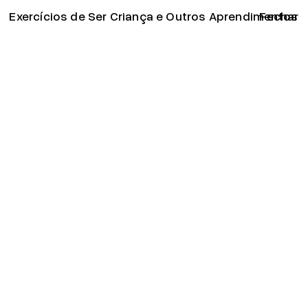
Exercícios de Ser Criança e Outros Aprendimentos
96
Para
Fechar
Decibéis
Esconder
O Tempo
Minas
das
Os Cantos
Árvores
das
Dói-me o
Pedras
corpo de
Manuel, ou
jazer
como se
nessa
desenha
esperança
uma casa
Almalaguês
Constantino,
Guardador
de Sonhos
Com que
Linhas te
Cruzas? À
Espera
Reposição
02
/
Single
32
Singers